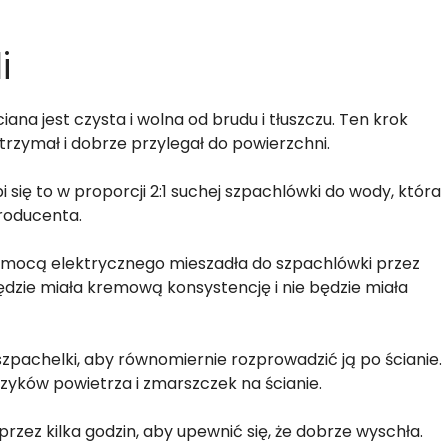
i
iana jest czysta i wolna od brudu i tłuszczu. Ten krok
trzymał i dobrze przylegał do powierzchni.
 się to w proporcji 2:1 suchej szpachlówki do wody, która
producenta.
pomocą elektrycznego mieszadła do szpachlówki przez
ędzie miała kremową konsystencję i nie będzie miała
 szpachelki, aby równomiernie rozprowadzić ją po ścianie.
zyków powietrza i zmarszczek na ścianie.
ez kilka godzin, aby upewnić się, że dobrze wyschła.