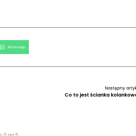
Share
WhatsApp
on
Następny arty
Co to jest ścianka kolankow
: 0 na 5