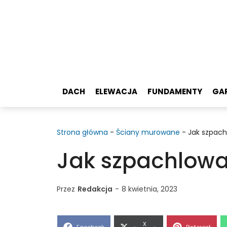
Przejdź
do
treści
DACH
ELEWACJA
FUNDAMENTY
GA
Strona główna
-
Ściany murowane
-
Jak szpach
Jak szpachlowa
Przez
Redakcja
-
8 kwietnia, 2023
Share
X
Share
Share
Facebook
Pinterest