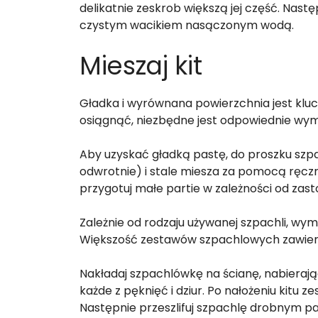
delikatnie zeskrob większą jej część. Nastę
czystym wacikiem nasączonym wodą.
Mieszaj kit
Gładka i wyrównana powierzchnia jest klu
osiągnąć, niezbędne jest odpowiednie wym
Aby uzyskać gładką pastę, do proszku szpa
odwrotnie) i stale miesza za pomocą ręczn
przygotuj małe partie w zależności od zas
Zależnie od rodzaju używanej szpachli, wym
Większość zestawów szpachlowych zawiera
Nakładaj szpachlówkę na ścianę, nabierając 
każde z pęknięć i dziur. Po nałożeniu kitu 
Następnie przeszlifuj szpachlę drobnym p