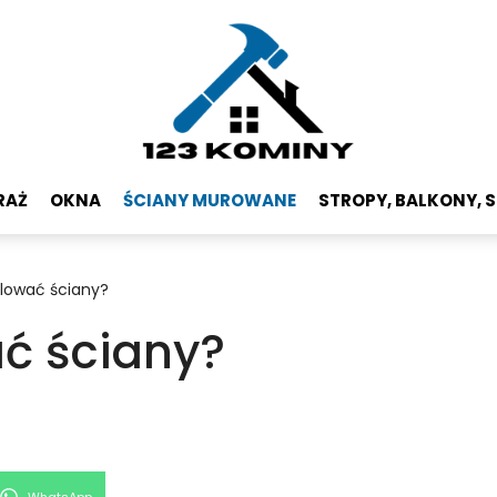
RAŻ
OKNA
ŚCIANY MUROWANE
STROPY, BALKONY, 
lować ściany?
ć ściany?
Share
WhatsApp