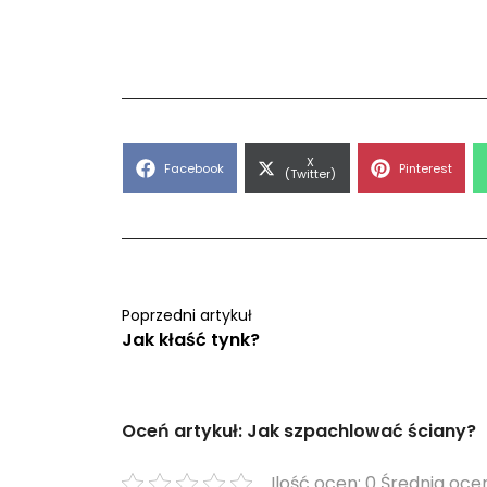
Share
X
Share
Share
Facebook
Pinterest
on
(Twitter)
on
on
Poprzedni artykuł
Jak kłaść tynk?
Oceń artykuł: Jak szpachlować ściany?
Ilość ocen: 0 Średnia ocen