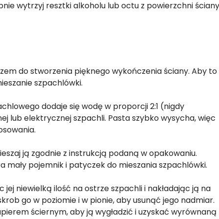
pnie wytrzyj resztki alkoholu lub octu z powierzchni ścian
czem do stworzenia pięknego wykończenia ściany. Aby to
ieszanie szpachlówki.
chlowego dodaje się wodę w proporcji 2:1 (nigdy
ej lub elektrycznej szpachli. Pasta szybko wysycha, więc
tosowania.
ieszaj ją zgodnie z instrukcją podaną w opakowaniu.
 mały pojemnik i patyczek do mieszania szpachlówki.
jej niewielką ilość na ostrze szpachli i nakładając ją na
zeskrob go w poziomie i w pionie, aby usunąć jego nadmiar.
apierem ściernym, aby ją wygładzić i uzyskać wyrównaną