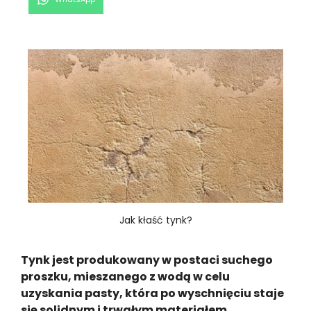
on
Jak kłaść tynk?
Tynk jest produkowany w postaci suchego
proszku, mieszanego z wodą w celu
uzyskania pasty, która po wyschnięciu staje
się solidnym i trwałym materiałem