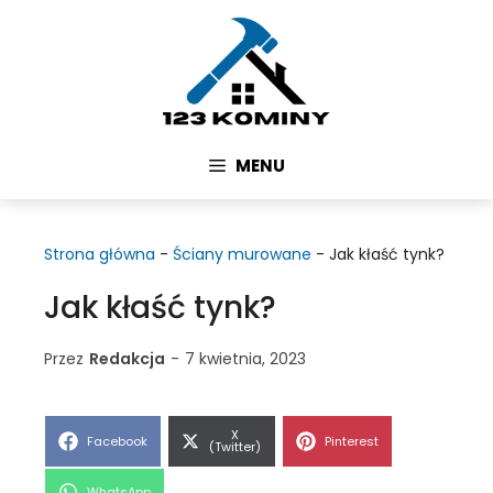
Przejdź
do
treści
MENU
Strona główna
-
Ściany murowane
-
Jak kłaść tynk?
Jak kłaść tynk?
Przez
Redakcja
-
7 kwietnia, 2023
Share
X
Share
Share
Facebook
Pinterest
on
(Twitter)
on
on
Share
WhatsApp