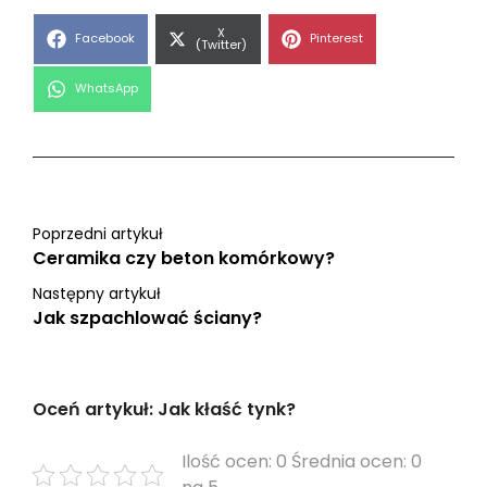
Share
X
Share
Share
Facebook
Pinterest
on
(Twitter)
on
on
Share
WhatsApp
on
Poprzedni artykuł
Ceramika czy beton komórkowy?
Następny artykuł
Jak szpachlować ściany?
Oceń artykuł: Jak kłaść tynk?
Ilość ocen: 0 Średnia ocen: 0