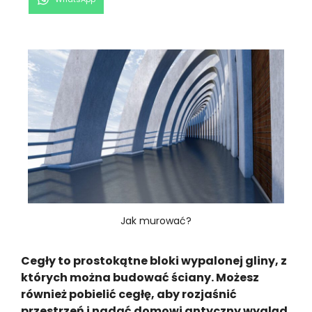
on
Jak murować?
Cegły to prostokątne bloki wypalonej gliny, z
których można budować ściany. Możesz
również pobielić cegłę, aby rozjaśnić
przestrzeń i nadać domowi antyczny wygląd.