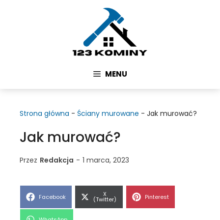
Przejdź
do
treści
MENU
Strona główna
-
Ściany murowane
-
Jak murować?
Jak murować?
Przez
Redakcja
-
1 marca, 2023
Share
X
Share
Share
Facebook
Pinterest
on
(Twitter)
on
on
Share
WhatsApp