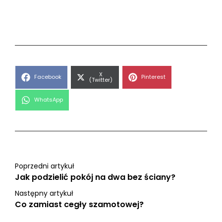
Share
X
Share
Share
Facebook
Pinterest
on
(Twitter)
on
on
Share
WhatsApp
on
Poprzedni artykuł
Jak podzielić pokój na dwa bez ściany?
Następny artykuł
Co zamiast cegły szamotowej?