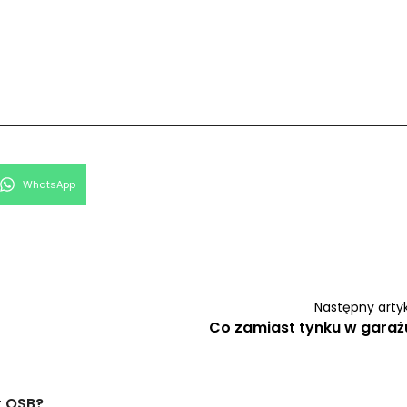
Share
WhatsApp
on
Następny arty
Co zamiast tynku w garaż
t OSB?