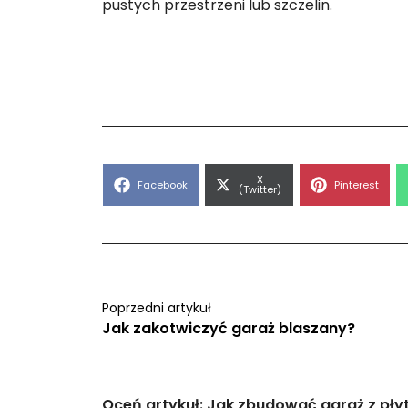
pustych przestrzeni lub szczelin.
Share
X
Share
Share
Facebook
Pinterest
on
(Twitter)
on
on
Poprzedni artykuł
Jak zakotwiczyć garaż blaszany?
Oceń artykuł: Jak zbudować garaż z pły