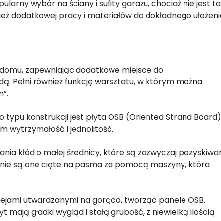
larny wybór na ściany i sufity garażu, chociaż nie jest t
eż dodatkowej pracy i materiałów do dokładnego ułożeni
 domu, zapewniając dodatkowe miejsce do
ą. Pełni również funkcję warsztatu, w którym można
m”.
ypu konstrukcji jest płyta OSB (Oriented Strand Board)
tym wytrzymałość i jednolitość.
ania kłód o małej średnicy, które są zazwyczaj pozyskiwa
nie są one cięte na pasma za pomocą maszyny, która
ejami utwardzanymi na gorąco, tworząc panele OSB.
łyt mają gładki wygląd i stałą grubość, z niewielką ilością