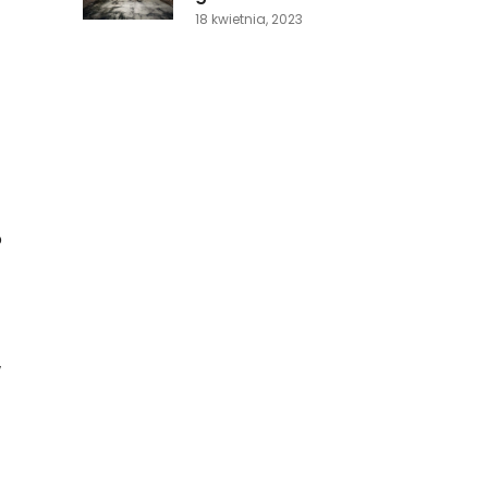
18 kwietnia, 2023
o
w