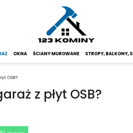
RAŻ
OKNA
ŚCIANY MUROWANE
STROPY, BALKONY, 
płyt OSB?
araż z płyt OSB?
Share
WhatsApp