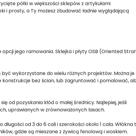
ycięte półki w większości sklepów z artykułami
i i prosty, a Ty możesz zbudować ładnie wyglądającą
le opcji jego ramowania. Sklejka i płyty OSB (Oriented Stra
ą być wykorzystane do wielu różnych projektów. Można je
e konstrukcje bez ścian, lub zagruntować i pomalować, a
 od pozyskania kłód o małej średnicy. Najlepiej, jeśli
ch, uprawianych w zrównoważonych lasach.
długości od 3 do 6 cali i szerokości około 1 cala. Włókna 
ników, gdzie są mieszane z żywicą fenolową i woskiem.