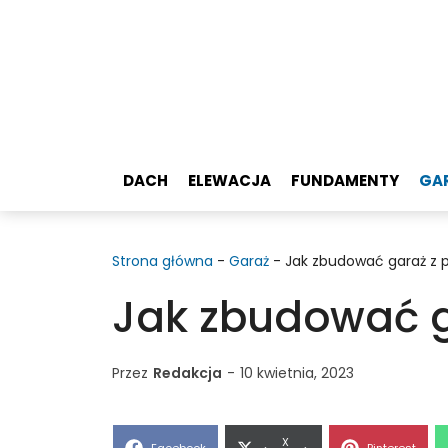
Przejdź
do
treści
DACH
ELEWACJA
FUNDAMENTY
GA
Strona główna
-
Garaż
-
Jak zbudować garaż z 
Jak zbudować g
Przez
Redakcja
-
10 kwietnia, 2023
Share
X
Share
Share
Facebook
Pinterest