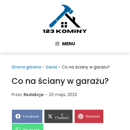
Przejdź
do
treści
MENU
Strona główna
-
Garaż
-
Co na ściany w garażu?
Co na ściany w garażu?
Przez
Redakcja
-
20 maja, 2023
Share
X
Share
Share
Facebook
Pinterest
on
(Twitter)
on
on
Share
WhatsApp