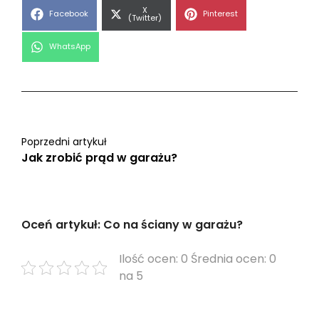
Share
X
Share
Share
Facebook
Pinterest
on
(Twitter)
on
on
Share
WhatsApp
on
Poprzedni artykuł
Jak zrobić prąd w garażu?
Oceń artykuł: Co na ściany w garażu?
Ilość ocen: 0 Średnia ocen: 0
na 5