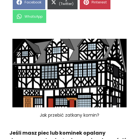
Share
X
Share
Share
Facebook
Pinterest
on
(Twitter)
on
on
Share
WhatsApp
on
Jak przebić zatkany komin?
Jeśli masz piec lub kominek opalany