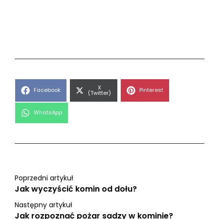
Share
X
Share
Share
Facebook
Pinterest
on
(Twitter)
on
on
Share
WhatsApp
on
Poprzedni artykuł
Jak wyczyścić komin od dołu?
Następny artykuł
Jak rozpoznać pożar sadzy w kominie?