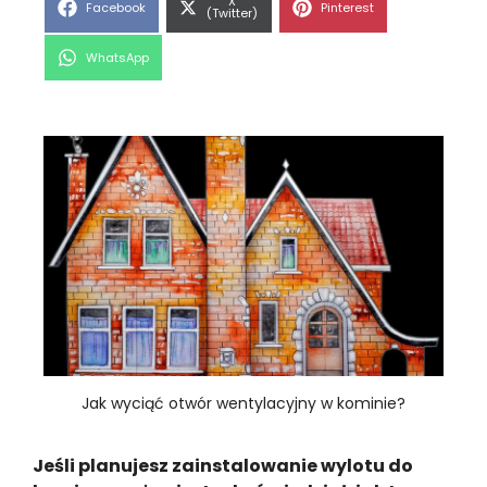
Share
X
Share
Share
Facebook
Pinterest
on
(Twitter)
on
on
Share
WhatsApp
on
Jak wyciąć otwór wentylacyjny w kominie?
Jeśli planujesz zainstalowanie wylotu do