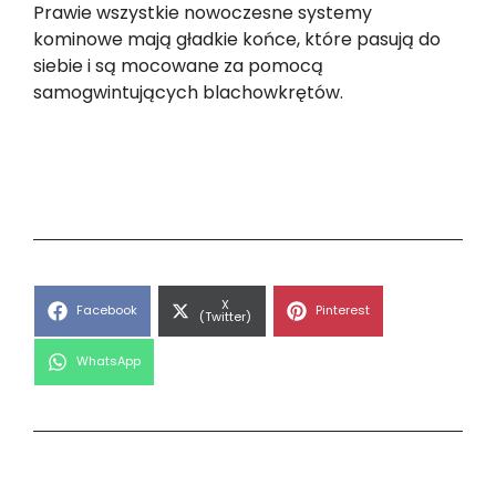
Prawie wszystkie nowoczesne systemy
kominowe mają gładkie końce, które pasują do
siebie i są mocowane za pomocą
samogwintujących blachowkrętów.
Share
X
Share
Share
Facebook
Pinterest
on
(Twitter)
on
on
Share
WhatsApp
on