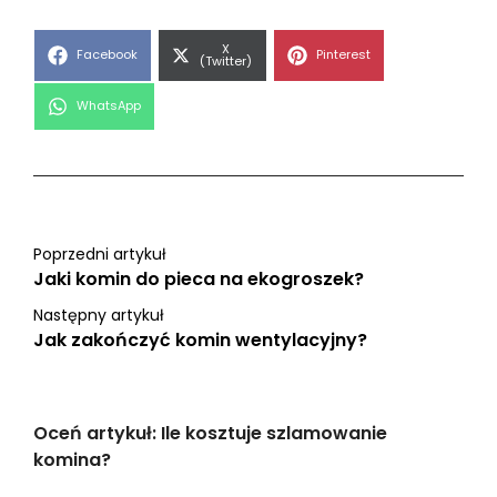
Share
X
Share
Share
Facebook
Pinterest
on
(Twitter)
on
on
Share
WhatsApp
on
Poprzedni artykuł
Jaki komin do pieca na ekogroszek?
Następny artykuł
Jak zakończyć komin wentylacyjny?
Oceń artykuł: Ile kosztuje szlamowanie
komina?