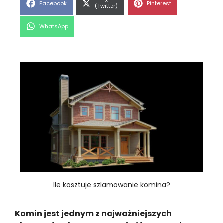
Share
X
Share
Share
Facebook
Pinterest
on
(Twitter)
on
on
Share
WhatsApp
on
Ile kosztuje szlamowanie komina?
Komin jest jednym z najważniejszych