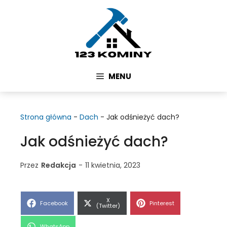
Przejdź
do
treści
MENU
Strona główna
-
Dach
-
Jak odśnieżyć dach?
Jak odśnieżyć dach?
Przez
Redakcja
-
11 kwietnia, 2023
Share
X
Share
Share
Facebook
Pinterest
on
(Twitter)
on
on
Share
WhatsApp