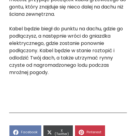
gontu, który znajduje się nieco dalej na dachu niż
ściana zewnętrzna.
Kabel będzie biegł do punktu na dachu, gdzie go
podłączysz, a następnie wróci do gniazdka
elektrycznego, gdzie zostanie ponownie
podłączony. Kabel będzie w stanie roztopić i
odlodzić Twój dach, a także utrzymać rynny
czyste od nagromadzonego lodu podczas
mroźnej pogody.
Share
X
Share
Share
Facebook
Pinterest
on
(Twitter)
on
on