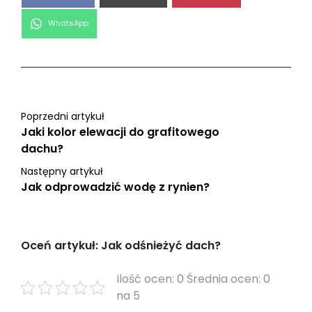
Share
WhatsApp
on
Poprzedni artykuł
Jaki kolor elewacji do grafitowego
dachu?
Następny artykuł
Jak odprowadzić wodę z rynien?
Oceń artykuł: Jak odśnieżyć dach?
Ilość ocen: 0 Średnia ocen: 0
na 5