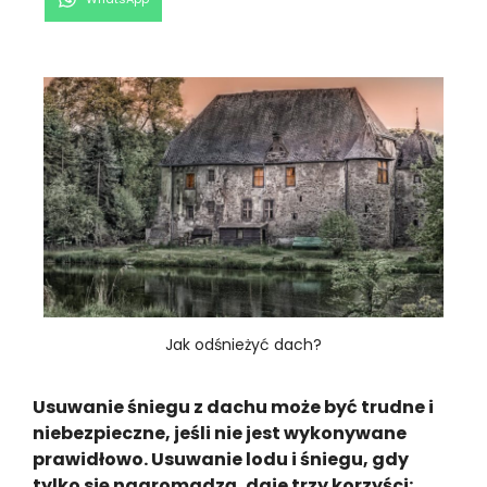
on
Jak odśnieżyć dach?
Usuwanie śniegu z dachu może być trudne i
niebezpieczne, jeśli nie jest wykonywane
prawidłowo. Usuwanie lodu i śniegu, gdy
tylko się nagromadzą, daje trzy korzyści: