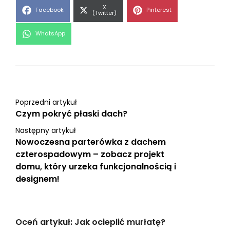
Share
X
Share
Share
Facebook
Pinterest
on
(Twitter)
on
on
Share
WhatsApp
on
Poprzedni artykuł
Czym pokryć płaski dach?
Następny artykuł
Nowoczesna parterówka z dachem
czterospadowym – zobacz projekt
domu, który urzeka funkcjonalnością i
designem!
Oceń artykuł: Jak ocieplić murłatę?