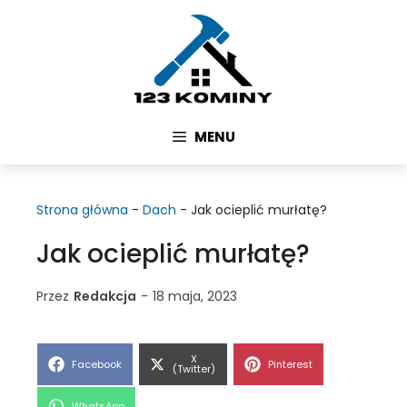
Przejdź
do
treści
MENU
Strona główna
-
Dach
-
Jak ocieplić murłatę?
Jak ocieplić murłatę?
Przez
Redakcja
-
18 maja, 2023
Share
X
Share
Share
Facebook
Pinterest
on
(Twitter)
on
on
Share
WhatsApp