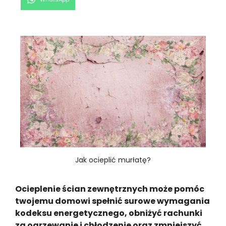
on
Jak ocieplić murłatę?
Ocieplenie ścian zewnętrznych może pomóc
twojemu domowi spełnić surowe wymagania
kodeksu energetycznego, obniżyć rachunki
za ogrzewanie i chłodzenie oraz zmniejszyć