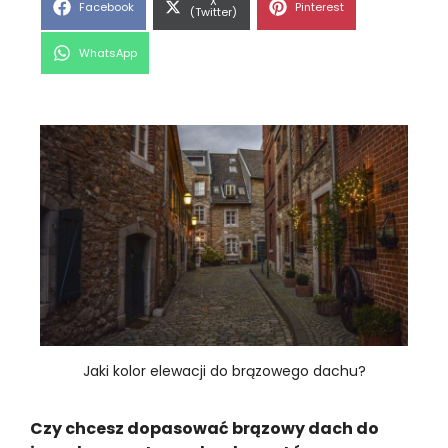
Share
X
Share
Share
Facebook
Pinterest
on
(Twitter)
on
on
Share
WhatsApp
on
Jaki kolor elewacji do brązowego dachu?
Czy chcesz dopasować brązowy dach do