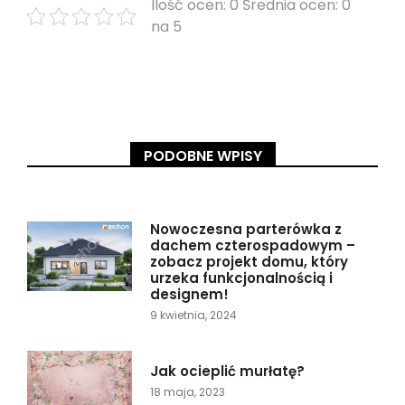
Ilość ocen: 0 Średnia ocen: 0
na 5
PODOBNE WPISY
Nowoczesna parterówka z
dachem czterospadowym –
zobacz projekt domu, który
urzeka funkcjonalnością i
designem!
9 kwietnia, 2024
Jak ocieplić murłatę?
18 maja, 2023