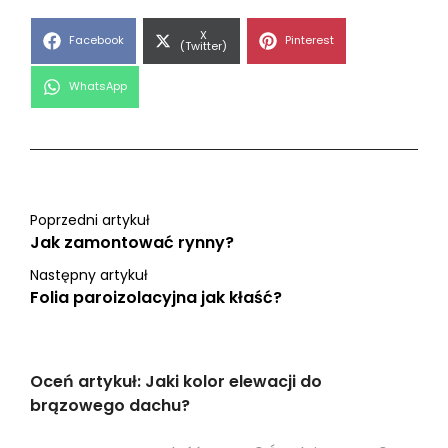
Share
X
Share
Share
Facebook
Pinterest
on
(Twitter)
on
on
Share
WhatsApp
on
Poprzedni artykuł
Jak zamontować rynny?
Następny artykuł
Folia paroizolacyjna jak kłaść?
Oceń artykuł: Jaki kolor elewacji do
brązowego dachu?