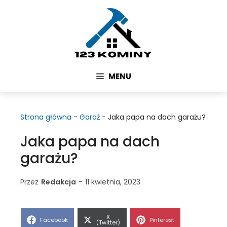
Przejdź
do
treści
MENU
Strona główna
-
Garaż
-
Jaka papa na dach garażu?
Jaka papa na dach
garażu?
Przez
Redakcja
-
11 kwietnia, 2023
Share
X
Share
Share
Facebook
Pinterest
on
(Twitter)
on
on