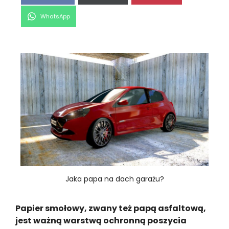
Share
WhatsApp
on
Jaka papa na dach garażu?
Papier smołowy, zwany też papą asfaltową,
jest ważną warstwą ochronną poszycia