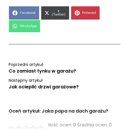
Share
X
Share
Share
Facebook
Pinterest
on
(Twitter)
on
on
Share
WhatsApp
on
Poprzedni artykuł
Co zamiast tynku w garażu?
Następny artykuł
Jak ocieplić drzwi garażowe?
Oceń artykuł: Jaka papa na dach garażu?
Ilość ocen: 0 Średnia ocen: 0