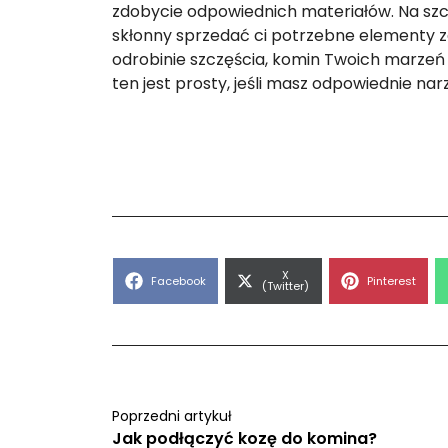
zdobycie odpowiednich materiałów. Na szc
skłonny sprzedać ci potrzebne elementy z
odrobinie szczęścia, komin Twoich marzeń
ten jest prosty, jeśli masz odpowiednie nar
Share
X
Share
Share
Facebook
Pinterest
on
(Twitter)
on
on
Poprzedni artykuł
Jak podłączyć kozę do komina?