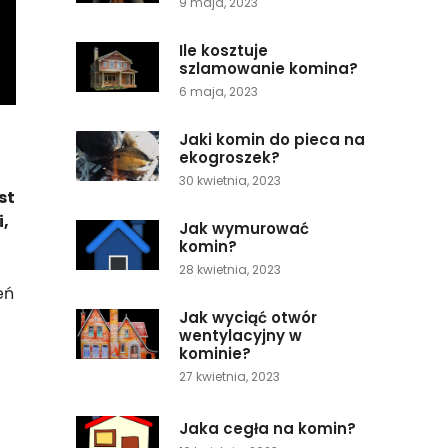
9 maja, 2023
Ile kosztuje
szlamowanie komina?
6 maja, 2023
Jaki komin do pieca na
ekogroszek?
30 kwietnia, 2023
st
i,
Jak wymurować
komin?
28 kwietnia, 2023
eń
Jak wyciąć otwór
wentylacyjny w
kominie?
27 kwietnia, 2023
Jaka cegła na komin?