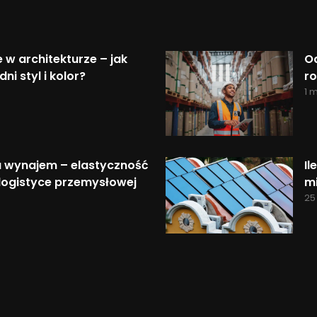
 w architekturze – jak
Od
i styl i kolor?
ro
1 
 wynajem – elastyczność
Il
 logistyce przemysłowej
m
25