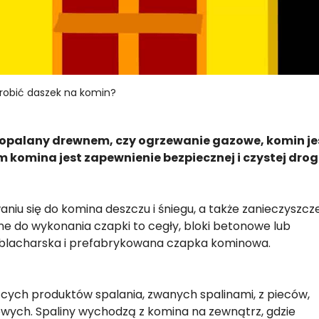
zrobić daszek na komin?
 opalany drewnem, czy ogrzewanie gazowe, komin je
komina jest zapewnienie bezpiecznej i czystej drog
iu się do komina deszczu i śniegu, a także zanieczyszcz
zebne do wykonania czapki to cegły, bloki betonowe lub
lacharska i prefabrykowana czapka kominowa.
ch produktów spalania, zwanych spalinami, z pieców,
wych. Spaliny wychodzą z komina na zewnątrz, gdzie