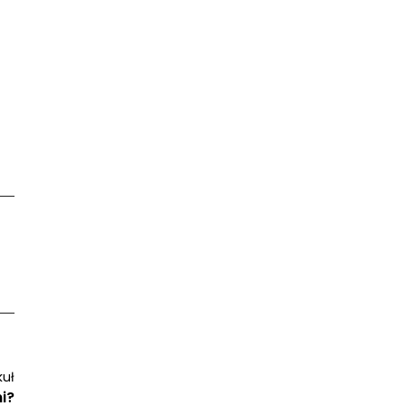
kuł
i?