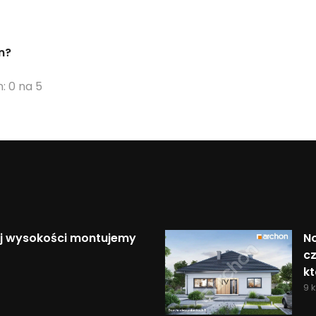
n?
: 0 na 5
iej wysokości montujemy
N
c
kt
9 