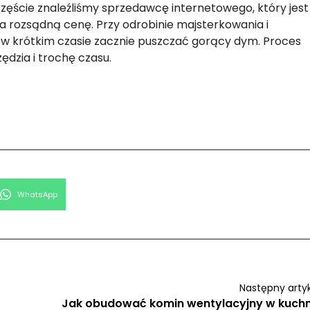
zęście znaleźliśmy sprzedawcę internetowego, który jest
a rozsądną cenę. Przy odrobinie majsterkowania i
 w krótkim czasie zacznie puszczać gorący dym. Proces
zędzia i trochę czasu.
Share
WhatsApp
on
Następny arty
Jak obudować komin wentylacyjny w kuchn