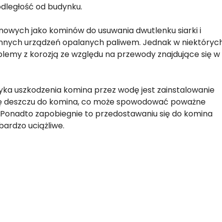
ległość od budynku.
nowych jako kominów do usuwania dwutlenku siarki i
i innych urządzeń opalanych paliwem. Jednak w niektóryc
blemy z korozją ze względu na przewody znajdujące się w
ka uszkodzenia komina przez wodę jest zainstalowanie
się deszczu do komina, co może spowodować poważne
y. Ponadto zapobiegnie to przedostawaniu się do komina
bardzo uciążliwe.