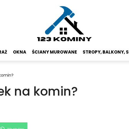
RAŻ
OKNA
ŚCIANY MUROWANE
STROPY, BALKONY, 
 komin?
zek na komin?
Share
WhatsApp