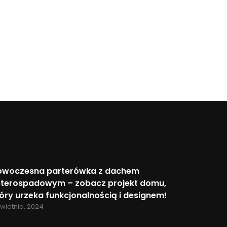
owoczesna parterówka z dachem
zterospadowym – zobacz projekt domu,
óry urzeka funkcjonalnością i designem!
kwietnia, 2024