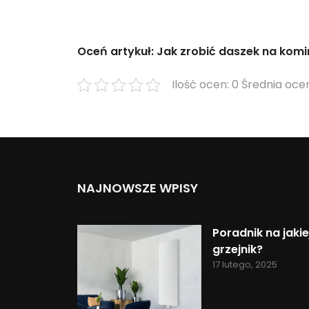
Oceń artykuł: Jak zrobić daszek na komi
Ilość ocen: 0 Średnia ocen
NAJNOWSZE WPISY
Poradnik na jak
grzejnik?
17 lutego, 2025