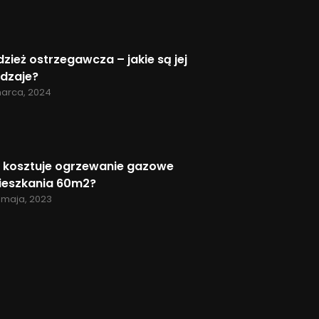
zież ostrzegawcza – jakie są jej
dzaje?
marca, 2024
e kosztuje ogrzewanie gazowe
ieszkania 60m2?
 maja, 2023