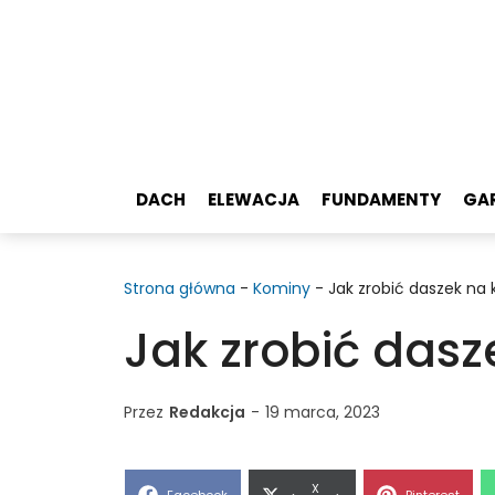
Przejdź
do
treści
DACH
ELEWACJA
FUNDAMENTY
GA
Strona główna
-
Kominy
-
Jak zrobić daszek na
Jak zrobić das
Przez
Redakcja
-
19 marca, 2023
Share
X
Share
Share
Facebook
Pinterest