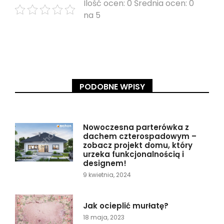
Ilość ocen: 0 Średnia ocen: 0
na 5
PODOBNE WPISY
Nowoczesna parterówka z
dachem czterospadowym –
zobacz projekt domu, który
urzeka funkcjonalnością i
designem!
9 kwietnia, 2024
Jak ocieplić murłatę?
18 maja, 2023