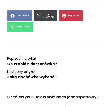
Share
X
Share
Share
Facebook
Pinterest
on
(Twitter)
on
on
Share
WhatsApp
on
Poprzedni artykuł
Co zrobić z deszczówką?
Następny artykuł
Jaką dachówkę wybrać?
Oceń artykuł: Jak zrobić dach jednospadowy?