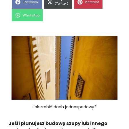
Share
X
Share
Share
Facebook
Pinterest
on
(Twitter)
on
on
Share
WhatsApp
on
Jak zrobić dach jednospadowy?
Jeśli planujesz budowę szopy lub innego