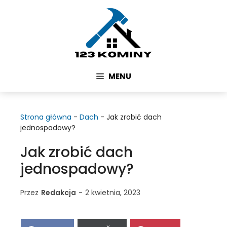
Przejdź
do
treści
MENU
Strona główna
-
Dach
-
Jak zrobić dach
jednospadowy?
Jak zrobić dach
jednospadowy?
Przez
Redakcja
-
2 kwietnia, 2023