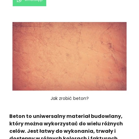
on
Jak zrobić beton?
Beton to uniwersalny materiał budowlany,
który można wykorzystać do wielu różnych
celów. Jest łatwy do wykonania, trwały i
dostępny w różnych kolorach i fakturach.