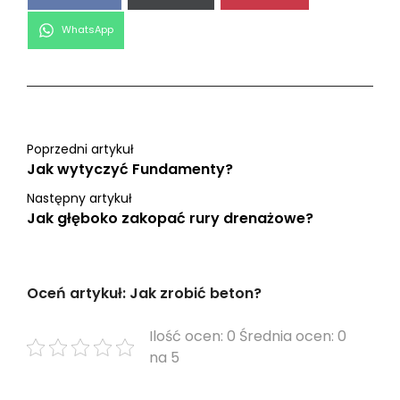
Share
WhatsApp
on
Poprzedni artykuł
Jak wytyczyć Fundamenty?
Następny artykuł
Jak głęboko zakopać rury drenażowe?
Oceń artykuł: Jak zrobić beton?
Ilość ocen: 0 Średnia ocen: 0
na 5