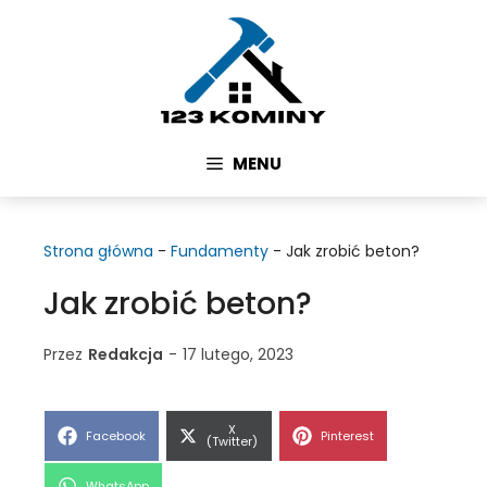
Przejdź
do
treści
MENU
Strona główna
-
Fundamenty
-
Jak zrobić beton?
Jak zrobić beton?
Przez
Redakcja
-
17 lutego, 2023
Share
X
Share
Share
Facebook
Pinterest
on
(Twitter)
on
on
Share
WhatsApp