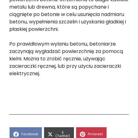
metalu lub drewna, które są popychane i
ciągnięte po betonie w celu usunięcia nadmiaru
betonu, wypełnienia szczelin i uzyskania gładkiej i
płaskiej powierzchni.
Po prawidłowym wylaniu betonu, betoniarze
zaczynają wygładzać powierzchnię za pomocą
kielni. Można to zrobić ręcznie, używając
zacieraczki ręcznej, lub przy użyciu zacieraczki
elektrycznej.
Share
X
Share
Share
Facebook
Pinterest
on
(Twitter)
on
on