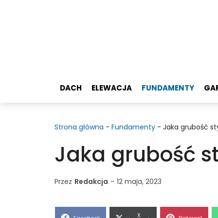
Przejdź
do
treści
DACH
ELEWACJA
FUNDAMENTY
GA
Strona główna
-
Fundamenty
-
Jaka grubość s
Jaka grubość s
Przez
Redakcja
-
12 maja, 2023
Share
X
Share
Share
Facebook
Pinterest