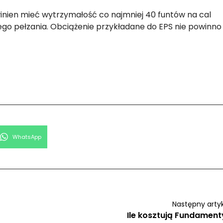
nien mieć wytrzymałość co najmniej 40 funtów na cal
ego pełzania. Obciążenie przykładane do EPS nie powinno
Share
WhatsApp
on
Następny arty
Ile kosztują Fundament