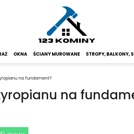
RAŻ
OKNA
ŚCIANY MUROWANE
STROPY, BALKONY, 
tyropianu na fundament?
tyropianu na fundam
Share
WhatsApp