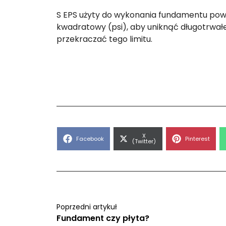
S EPS użyty do wykonania fundamentu powi
kwadratowy (psi), aby uniknąć długotrwał
przekraczać tego limitu.
Share
X
Share
Share
Facebook
Pinterest
on
(Twitter)
on
on
Poprzedni artykuł
Fundament czy płyta?