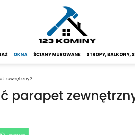
RAŻ
OKNA
ŚCIANY MUROWANE
STROPY, BALKONY, 
et zewnętrzny?
 parapet zewnętrzn
Share
WhatsApp