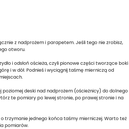
ącznie z nadprożem i parapetem. Jeśli tego nie zrobisz,
ego otworu.
dło i odsłoń ościeża, czyli pionowe części tworzące boki
órę i w dół. Podnieś i wyciągnij taśmę mierniczą od
miejscach.
 poziomej deski nad nadprożem (ościeżnicy) do dolnego
órz te pomiary po lewej stronie, po prawej stronie i na
o trzymanie jednego końca taśmy mierniczej. Warto też
ia pomiarów.