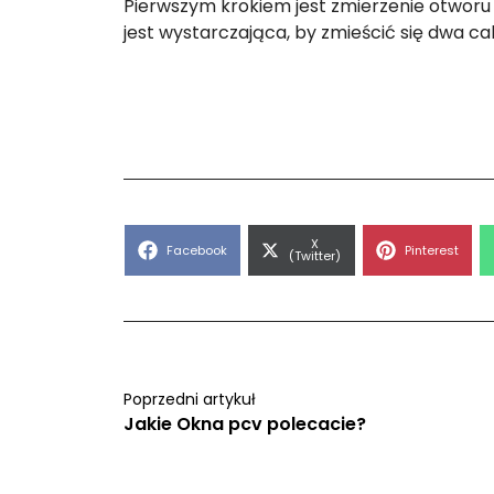
Pierwszym krokiem jest zmierzenie otworu 
jest wystarczająca, by zmieścić się dwa 
Share
X
Share
Share
Facebook
Pinterest
on
(Twitter)
on
on
Poprzedni artykuł
Jakie Okna pcv polecacie?