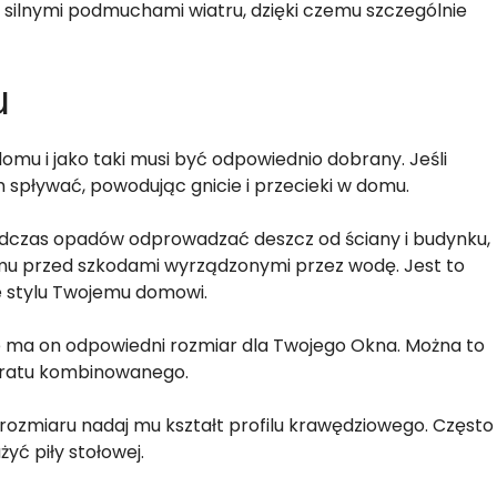
d silnymi podmuchami wiatru, dzięki czemu szczególnie
u
mu i jako taki musi być odpowiednio dobrany. Jeśli
m spływać, powodując gnicie i przecieki w domu.
odczas opadów odprowadzać deszcz od ściany i budynku,
u przed szkodami wyrządzonymi przez wodę. Jest to
e stylu Twojemu domowi.
że ma on odpowiedni rozmiar dla Twojego Okna. Można to
dratu kombinowanego.
rozmiaru nadaj mu kształt profilu krawędziowego. Często
żyć piły stołowej.