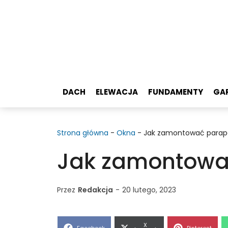
Przejdź
do
treści
DACH
ELEWACJA
FUNDAMENTY
GA
Strona główna
-
Okna
-
Jak zamontować parap
Jak zamontować
Przez
Redakcja
-
20 lutego, 2023
Share
X
Share
Share
Facebook
Pinterest