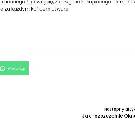
okiennego. Upewnij się, że długość zakupionego element
cale za każdym końcem otworu.
Share
WhatsApp
on
Następny arty
Jak rozszczelnić Okn