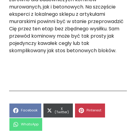
murowanych, jak i betonowych. Na szczęście
eksperci z lokalnego sklepu z artykułami
murarskimi powinni być w stanie przeprowadzić
Cię przez ten etap bez zbędnego wysiłku. Sam
przewód kominowy może być tak prosty jak
pojedynczy kawałek cegły lub tak
skomplikowany jak stos betonowych bloków.
Share
X
Share
Share
Facebook
Pinterest
on
(Twitter)
on
on
Share
WhatsApp
on