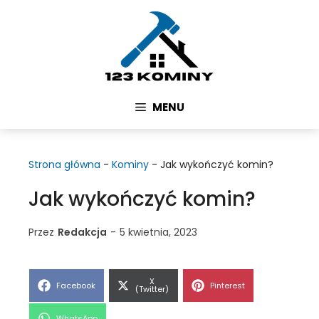
Przejdź
do
treści
MENU
Strona główna
-
Kominy
-
Jak wykończyć komin?
Jak wykończyć komin?
Przez
Redakcja
-
5 kwietnia, 2023
Share
X
Share
Share
Facebook
Pinterest
on
(Twitter)
on
on
Share
WhatsApp