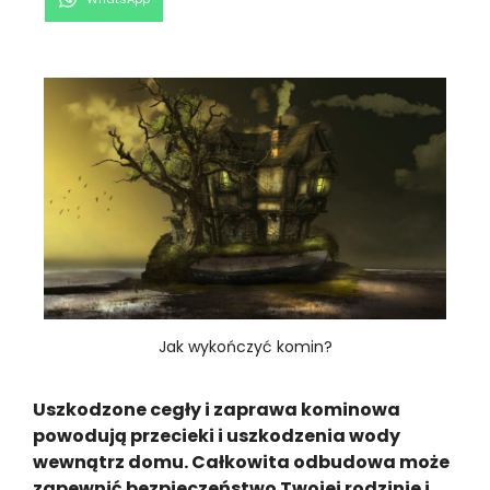
on
Jak wykończyć komin?
Uszkodzone cegły i zaprawa kominowa
powodują przecieki i uszkodzenia wody
wewnątrz domu. Całkowita odbudowa może
zapewnić bezpieczeństwo Twojej rodzinie i