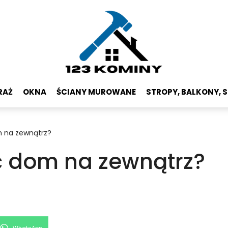
RAŻ
OKNA
ŚCIANY MUROWANE
STROPY, BALKONY, 
 na zewnątrz?
 dom na zewnątrz?
Share
WhatsApp