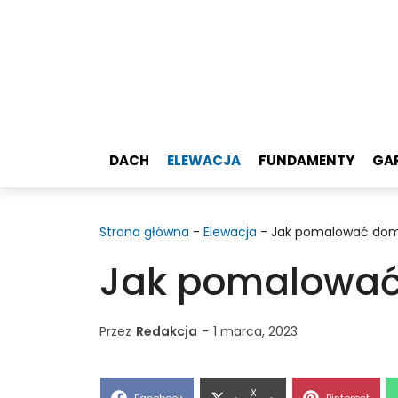
Przejdź
do
treści
DACH
ELEWACJA
FUNDAMENTY
GA
Strona główna
-
Elewacja
-
Jak pomalować dom
Jak pomalować
Przez
Redakcja
-
1 marca, 2023
Share
X
Share
Share
Facebook
Pinterest