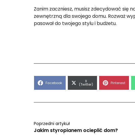
Zanim zaczniesz, musisz zdecydować się n
zewnętrzną dla swojego domu. Rozważ wypr
pasował do twojego stylu i budżetu.
Share
X
Share
Share
Facebook
Pinterest
on
(Twitter)
on
on
Poprzedni artykuł
Jakim styropianem ocieplić dom?