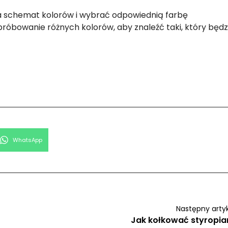
a schemat kolorów i wybrać odpowiednią farbę
óbowanie różnych kolorów, aby znaleźć taki, który będz
Share
WhatsApp
on
Następny arty
Jak kołkować styropia