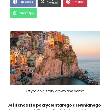
Share
X
Share
Share
Facebook
Pinterest
on
(Twitter)
on
on
Share
WhatsApp
on
Czym obić stary drewniany dom?
Jeśli chodzi o pokrycie starego drewnianego