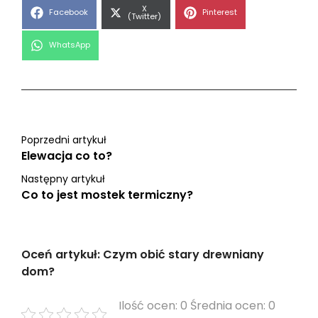
Share
X
Share
Share
Facebook
Pinterest
on
(Twitter)
on
on
Share
WhatsApp
on
Poprzedni artykuł
Elewacja co to?
Następny artykuł
Co to jest mostek termiczny?
Oceń artykuł: Czym obić stary drewniany
dom?
Ilość ocen: 0 Średnia ocen: 0