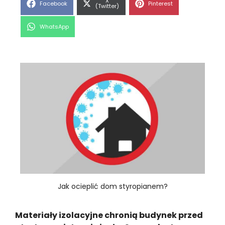
Share
X
Share
Share
Facebook
Pinterest
on
(Twitter)
on
on
Share
WhatsApp
on
Jak ocieplić dom styropianem?
Materiały izolacyjne chronią budynek przed