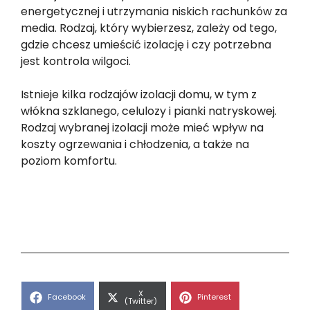
energetycznej i utrzymania niskich rachunków za
media. Rodzaj, który wybierzesz, zależy od tego,
gdzie chcesz umieścić izolację i czy potrzebna
jest kontrola wilgoci.
Istnieje kilka rodzajów izolacji domu, w tym z
włókna szklanego, celulozy i pianki natryskowej.
Rodzaj wybranej izolacji może mieć wpływ na
koszty ogrzewania i chłodzenia, a także na
poziom komfortu.
Share
X
Share
Share
Facebook
Pinterest
on
(Twitter)
on
on