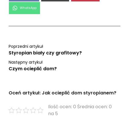
Share
WhatsApp
on
Poprzedni artykuł
Styropian biały czy grafitowy?
Następny artykuł
Czym ocieplić dom?
Oceń artykuł: Jak ocieplić dom styropianem?
Ilość ocen: 0 Średnia ocen: 0
na 5