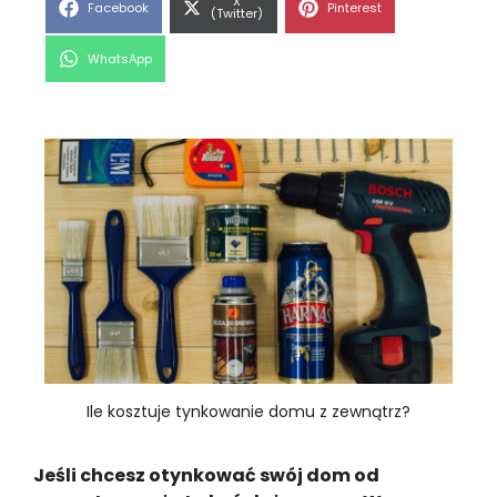
Share
X
Share
Share
Facebook
Pinterest
on
(Twitter)
on
on
Share
WhatsApp
on
Ile kosztuje tynkowanie domu z zewnątrz?
Jeśli chcesz otynkować swój dom od