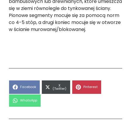
bambusowych lub drewnianych, które umieszcza
się w ziemi równolegle do tynkowanej ściany.
Pionowe segmenty mocuje się za pomocą norm
co 4-5 stóp, a drugi koniec mocuje się w otworze
w ścianie murowanej/blokowanej.
Share
X
Share
Share
Facebook
Pinterest
on
(Twitter)
on
on
Share
WhatsApp
on