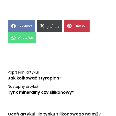
Share
X
Share
Share
Facebook
Pinterest
on
(Twitter)
on
on
Share
WhatsApp
on
Poprzedni artykuł
Jak kołkować styropian?
Następny artykuł
Tynk mineralny czy silikonowy?
Oceń artykuł: Ile tynku silikonowego na m2?