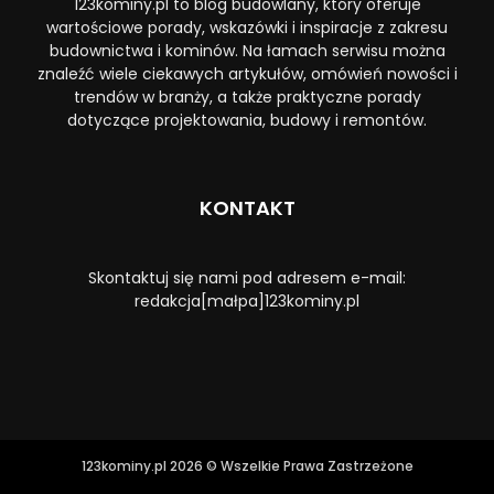
123kominy.pl to blog budowlany, który oferuje
wartościowe porady, wskazówki i inspiracje z zakresu
budownictwa i kominów. Na łamach serwisu można
znaleźć wiele ciekawych artykułów, omówień nowości i
trendów w branży, a także praktyczne porady
dotyczące projektowania, budowy i remontów.
KONTAKT
Skontaktuj się nami pod adresem e-mail:
redakcja[małpa]123kominy.pl
123kominy.pl 2026 © Wszelkie Prawa Zastrzeżone