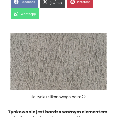
Share
X
Share
Share
Facebook
Pinterest
on
(Twitter)
on
on
Share
WhatsApp
on
Ile tynku silikonowego na m2?
Tynkowanie jest bardzo ważnym elementem