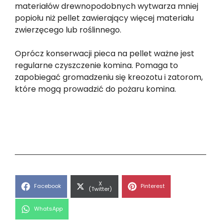
materiałów drewnopodobnych wytwarza mniej
popiołu niż pellet zawierający więcej materiału
zwierzęcego lub roślinnego.
Oprócz konserwacji pieca na pellet ważne jest
regularne czyszczenie komina. Pomaga to
zapobiegać gromadzeniu się kreozotu i zatorom,
które mogą prowadzić do pożaru komina.
Share
X
Share
Share
Facebook
Pinterest
on
(Twitter)
on
on
Share
WhatsApp
on