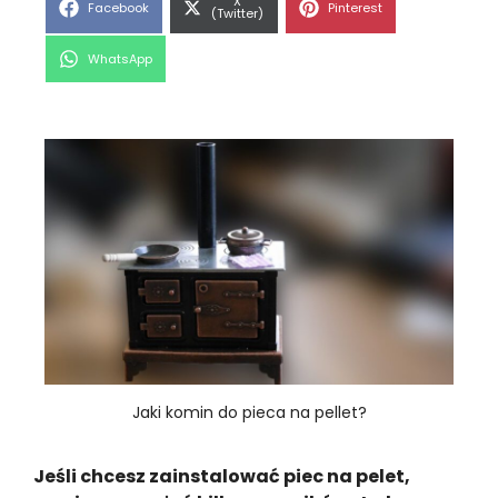
Share
X
Share
Share
Facebook
Pinterest
on
(Twitter)
on
on
Share
WhatsApp
on
Jaki komin do pieca na pellet?
Jeśli chcesz zainstalować piec na pelet,