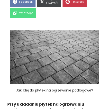
Share
X
Share
Share
Facebook
Pinterest
on
(Twitter)
on
on
Share
WhatsApp
on
Jaki klej do płytek na ogrzewanie podłogowe?
Przy układaniu płytek na ogrzewaniu