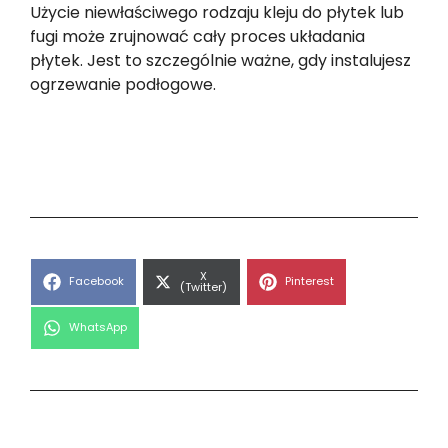
Użycie niewłaściwego rodzaju kleju do płytek lub
fugi może zrujnować cały proces układania
płytek. Jest to szczególnie ważne, gdy instalujesz
ogrzewanie podłogowe.
Share
X
Share
Share
Facebook
Pinterest
on
(Twitter)
on
on
Share
WhatsApp
on