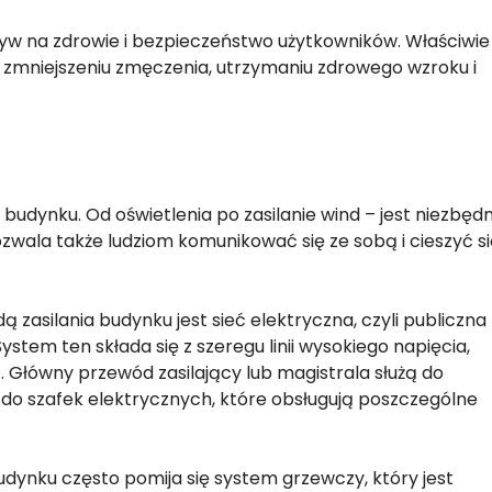
ływ na zdrowie i bezpieczeństwo użytkowników. Właściwie
zmniejszeniu zmęczenia, utrzymaniu zdrowego wzroku i
udynku. Od oświetlenia po zasilanie wind – jest niezbęd
wala także ludziom komunikować się ze sobą i cieszyć si
zasilania budynku jest sieć elektryczna, czyli publiczna
stem ten składa się z szeregu linii wysokiego napięcia,
. Główny przewód zasilający lub magistrala służą do
ni do szafek elektrycznych, które obsługują poszczególne
dynku często pomija się system grzewczy, który jest