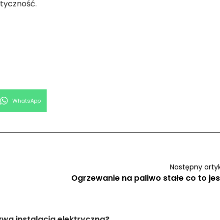
styczność.
Share
WhatsApp
on
Następny arty
Ogrzewanie na paliwo stałe co to jes
wa instalacja elektryczna?