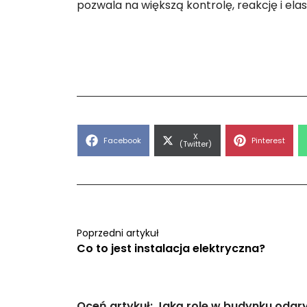
pozwala na większą kontrolę, reakcję i ela
Share
X
Share
Share
Facebook
Pinterest
on
(Twitter)
on
on
Poprzedni artykuł
Co to jest instalacja elektryczna?
Oceń artykuł: Jaką rolę w budynku odgry