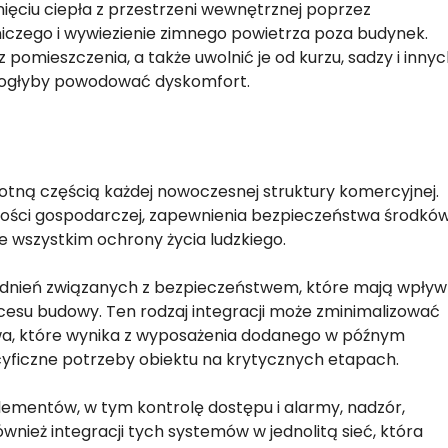
unięciu ciepła z przestrzeni wewnętrznej poprzez
niczego i wywiezienie zimnego powietrza poza budynek.
mieszczenia, a także uwolnić je od kurzu, sadzy i innyc
 mogłyby powodować dyskomfort.
otną częścią każdej nowoczesnej struktury komercyjnej.
ności gospodarczej, zapewnienia bezpieczeństwa środkó
de wszystkim ochrony życia ludzkiego.
gadnień związanych z bezpieczeństwem, które mają wpływ
ocesu budowy. Ten rodzaj integracji może zminimalizować
wa, które wynika z wyposażenia dodanego w późnym
cyficzne potrzeby obiektu na krytycznych etapach.
ementów, w tym kontrolę dostępu i alarmy, nadzór,
ież integracji tych systemów w jednolitą sieć, która