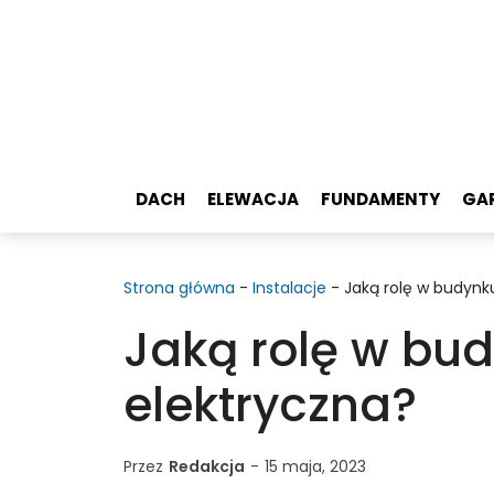
Przejdź
do
treści
DACH
ELEWACJA
FUNDAMENTY
GA
Strona główna
-
Instalacje
-
Jaką rolę w budynk
Jaką rolę w bu
elektryczna?
Przez
Redakcja
-
15 maja, 2023