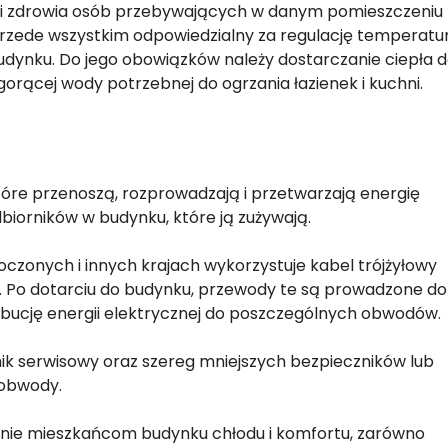
 i zdrowia osób przebywających w danym pomieszczeniu
 przede wszystkim odpowiedzialny za regulację temperatu
ynku. Do jego obowiązków należy dostarczanie ciepła 
 gorącej wody potrzebnej do ogrzania łazienek i kuchni.
tóre przenoszą, rozprowadzają i przetwarzają energię
biorników w budynku, które ją zużywają.
zonych i innych krajach wykorzystuje kabel trójżyłowy
). Po dotarciu do budynku, przewody te są prowadzone do
trybucję energii elektrycznej do poszczególnych obwodów.
ik serwisowy oraz szereg mniejszych bezpieczników lub
 obwody.
enie mieszkańcom budynku chłodu i komfortu, zarówno