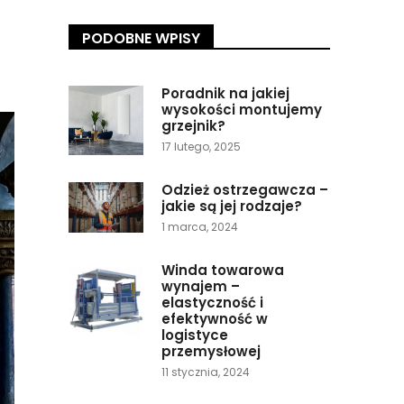
PODOBNE WPISY
Poradnik na jakiej
wysokości montujemy
grzejnik?
17 lutego, 2025
Odzież ostrzegawcza –
jakie są jej rodzaje?
1 marca, 2024
Winda towarowa
wynajem –
elastyczność i
efektywność w
logistyce
przemysłowej
11 stycznia, 2024