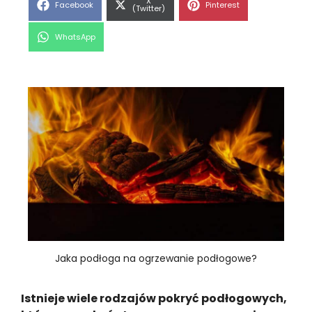
Share
X
Share
Share
Facebook
Pinterest
on
(Twitter)
on
on
Share
WhatsApp
on
Jaka podłoga na ogrzewanie podłogowe?
Istnieje wiele rodzajów pokryć podłogowych,