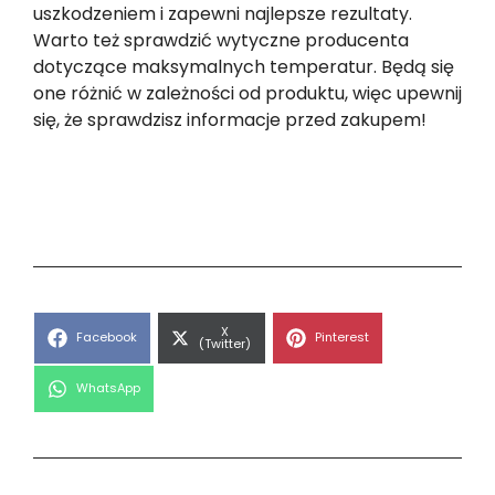
uszkodzeniem i zapewni najlepsze rezultaty.
Warto też sprawdzić wytyczne producenta
dotyczące maksymalnych temperatur. Będą się
one różnić w zależności od produktu, więc upewnij
się, że sprawdzisz informacje przed zakupem!
Share
X
Share
Share
Facebook
Pinterest
on
(Twitter)
on
on
Share
WhatsApp
on