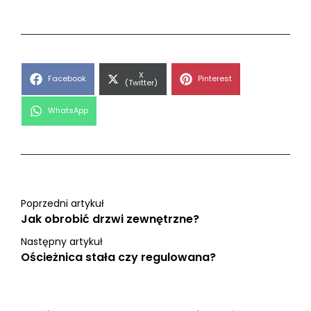
Share
X
Share
Share
Facebook
Pinterest
on
(Twitter)
on
on
Share
WhatsApp
on
Poprzedni artykuł
Jak obrobić drzwi zewnętrzne?
Następny artykuł
Ościeżnica stała czy regulowana?