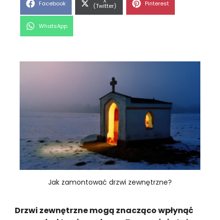
Share
X
Share
Share
Facebook
Pinterest
on
(Twitter)
on
on
Share
WhatsApp
on
Jak zamontować drzwi zewnętrzne?
Drzwi zewnętrzne mogą znacząco wpłynąć