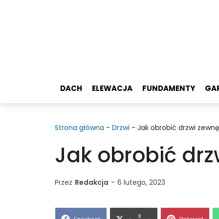
Przejdź
do
treści
DACH
ELEWACJA
FUNDAMENTY
GA
Strona główna
-
Drzwi
-
Jak obrobić drzwi zewn
Jak obrobić drz
Przez
Redakcja
-
6 lutego, 2023
Share
X
Share
Share
Facebook
Pinterest