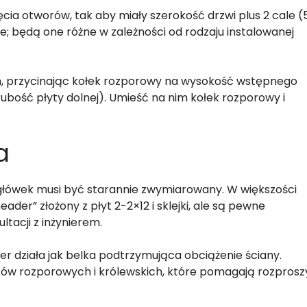
cia otworów, tak aby miały szerokość drzwi plus 2 cale (5
; będą one różne w zależności od rodzaju instalowanej
, przycinając kołek rozporowy na wysokość wstępnego
ubość płyty dolnej). Umieść na nim kołek rozporowy i
a
główek musi być starannie zwymiarowany. W większości
er” złożony z płyt 2-2×12 i sklejki, ale są pewne
tacji z inżynierem.
r działa jak belka podtrzymująca obciążenie ściany.
łków rozporowych i królewskich, które pomagają rozprosz