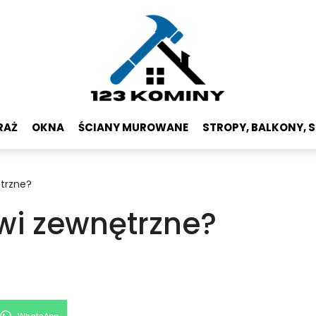
RAŻ
OKNA
ŚCIANY MUROWANE
STROPY, BALKONY, 
ętrzne?
wi zewnętrzne?
Share
WhatsApp