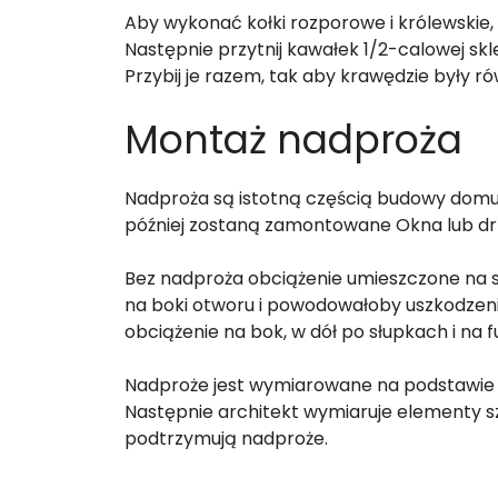
Aby wykonać kołki rozporowe i królewskie, 
Następnie przytnij kawałek 1/2-calowej sklej
Przybij je razem, tak aby krawędzie były ró
Montaż nadproża
Nadproża są istotną częścią budowy domu.
później zostaną zamontowane Okna lub dr
Bez nadproża obciążenie umieszczone na 
na boki otworu i powodowałoby uszkodzeni
obciążenie na bok, w dół po słupkach i na
Nadproże jest wymiarowane na podstawie d
Następnie architekt wymiaruje elementy szk
podtrzymują nadproże.