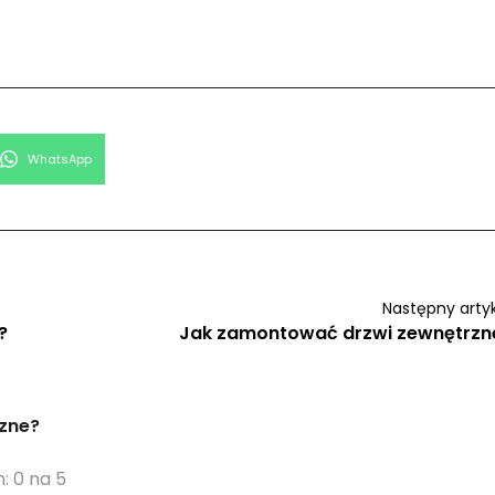
Share
WhatsApp
on
Następny arty
?
Jak zamontować drzwi zewnętrzn
rzne?
: 0 na 5