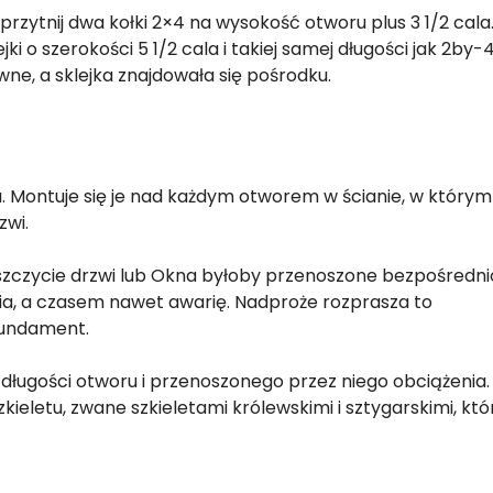
przytnij dwa kołki 2×4 na wysokość otworu plus 3 1/2 cala
ki o szerokości 5 1/2 cala i takiej samej długości jak 2by-4
wne, a sklejka znajdowała się pośrodku.
 Montuje się je nad każdym otworem w ścianie, w którym
zwi.
szczycie drzwi lub Okna byłoby przenoszone bezpośredni
a, a czasem nawet awarię. Nadproże rozprasza to
 fundament.
ługości otworu i przenoszonego przez niego obciążenia.
ieletu, zwane szkieletami królewskimi i sztygarskimi, któ