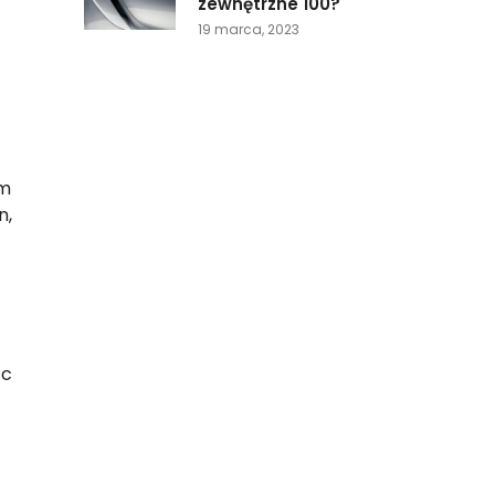
zewnętrzne 100?
19 marca, 2023
ym
n,
ąc