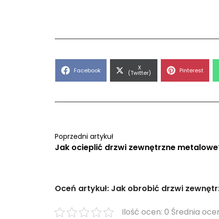
Share
X
Share
Share
Facebook
Pinterest
on
(Twitter)
on
on
Poprzedni artykuł
Jak ocieplić drzwi zewnętrzne metalowe
Oceń artykuł: Jak obrobić drzwi zewnęt
Ilość ocen: 0 Średnia ocen