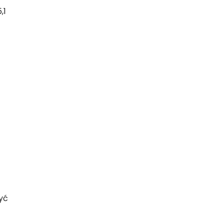
,1
yć