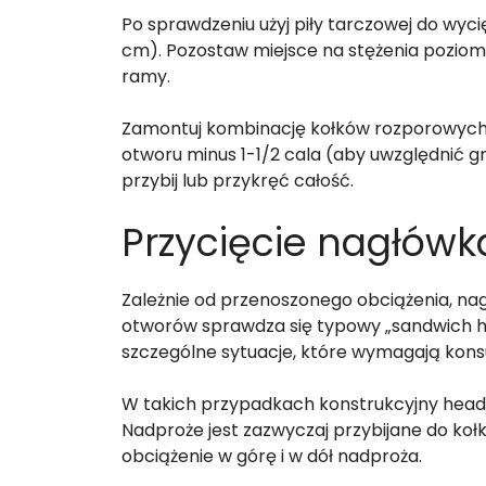
Po sprawdzeniu użyj piły tarczowej do wycię
cm). Pozostaw miejsce na stężenia poziome
ramy.
Zamontuj kombinację kołków rozporowych
otworu minus 1-1/2 cala (aby uwzględnić gr
przybij lub przykręć całość.
Przycięcie nagłówk
Zależnie od przenoszonego obciążenia, na
otworów sprawdza się typowy „sandwich head
szczególne sytuacje, które wymagają konsul
W takich przypadkach konstrukcyjny heade
Nadproże jest zazwyczaj przybijane do ko
obciążenie w górę i w dół nadproża.