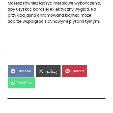
Możesz również łączyć metalowe wykończenia,
aby uzyskać bardziej eklektyczny wygląd. Na
przykład jasna chromowana klamka może
dobrze współgrać z cynowymi płytami tylnymi.
Share
X
Share
Share
Facebook
Pinterest
on
(Twitter)
on
on
Share
WhatsApp
on