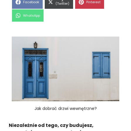
Share
X
Share
Share
Facebook
Pinterest
on
(Twitter)
on
on
Share
WhatsApp
on
Jak dobrać drzwi wewnętrzne?
Niezależnie od tego, czy budujesz,