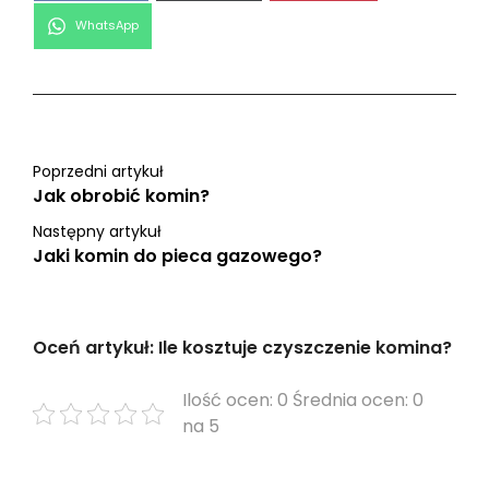
Share
WhatsApp
on
Poprzedni artykuł
Jak obrobić komin?
Następny artykuł
Jaki komin do pieca gazowego?
Oceń artykuł: Ile kosztuje czyszczenie komina?
Ilość ocen: 0 Średnia ocen: 0
na 5