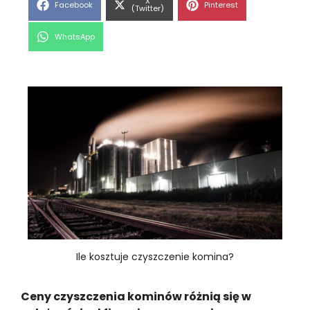
Share
X
Share
Share
Facebook
Pinterest
on
(Twitter)
on
on
Share
WhatsApp
on
Ile kosztuje czyszczenie komina?
Ceny czyszczenia kominów różnią się w