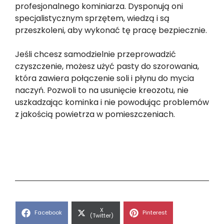
profesjonalnego kominiarza. Dysponują oni
specjalistycznym sprzętem, wiedzą i są
przeszkoleni, aby wykonać tę pracę bezpiecznie.
Jeśli chcesz samodzielnie przeprowadzić
czyszczenie, możesz użyć pasty do szorowania,
która zawiera połączenie soli i płynu do mycia
naczyń. Pozwoli to na usunięcie kreozotu, nie
uszkadzając kominka i nie powodując problemów
z jakością powietrza w pomieszczeniach.
Share
X
Share
Share
Facebook
Pinterest
on
(Twitter)
on
on